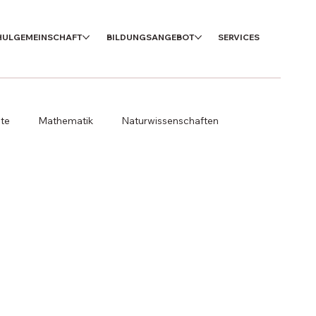
HULGEMEINSCHAFT
BILDUNGSANGEBOT
SERVICES
te
Mathematik
Naturwissenschaften
Wahlpflichtfach
Ersthelfer
Allgemeines
hor
UNESCO
Peer Mediation