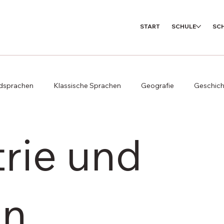
START
SCHULE
SC
dsprachen
Klassische Sprachen
Geografie
Geschich
Musik
Kunst
Technik & Design
Projekt
Sport
trie und
en
Gesunde Schule
Buddy Projekt
Erasmus+
C
on
dheit und Wohlergehen