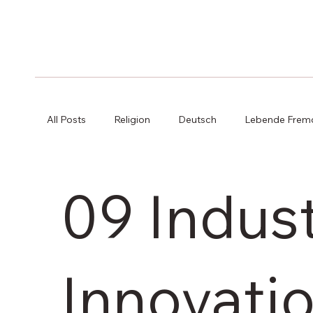
All Posts
Religion
Deutsch
Lebende Frem
Informatik
Psychologie und Philosophie
09 Indus
Freigegenstand
Bibliothek
AbsolventInn
Innovati
01 Keine Armut
02 Kein Hunger
03 Gesun