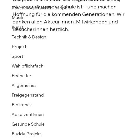
wie lebendig unsere Schule ist – und machen 
Psychologie und Philosophie
Hoffnung für die kommenden Generationen. Wir 
Musik
danken allen Akteur:innen, Mitwirkenden und 
Kunst
Besucher:innen herzlich.
Technik & Design
Projekt
Sport
Wahlpflichtfach
Ersthelfer
Allgemeines
Freigegenstand
Bibliothek
AbsolventInnen
Gesunde Schule
Buddy Projekt