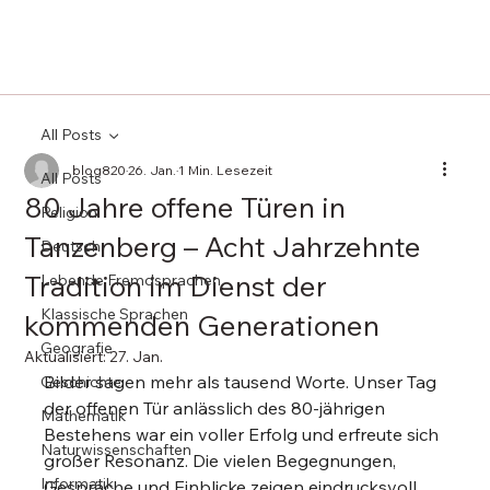
All Posts
blog820
26. Jan.
1 Min. Lesezeit
All Posts
80 Jahre offene Türen in
Religion
Tanzenberg – Acht Jahrzehnte
Deutsch
Tradition im Dienst der
Lebende Fremdsprachen
Klassische Sprachen
kommenden Generationen
Geografie
Aktualisiert:
27. Jan.
Bilder sagen mehr als tausend Worte. Unser Tag 
Geschichte
der offenen Tür anlässlich des 80-jährigen 
Mathematik
Bestehens war ein voller Erfolg und erfreute sich 
Naturwissenschaften
großer Resonanz. Die vielen Begegnungen, 
Informatik
Gespräche und Einblicke zeigen eindrucksvoll, 