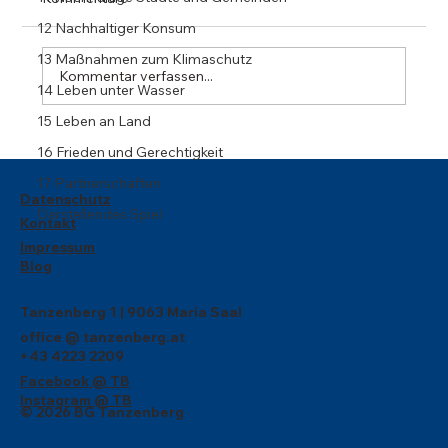
12 Nachhaltiger Konsum
13 Maßnahmen zum Klimaschutz
Kommentar verfassen...
14 Leben unter Wasser
Weil Kinderrechte wichtig sind!
15 Leben an Land
16 Frieden und Gerechtigkeit
17 Partnerschaften
Datenschutz
Darstellendes Spiel
Kontakt
Impressum
Blog
Tanzenberg 1 | 9063 Maria Saal
office @ tanzenberg.at
+43 4223 2209
Facebook @ TB
Instagram @ TB
© 2026 BG Tanzenberg