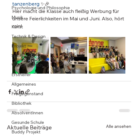
tanzenberg
 ✨🎉
Psychologie und Philosophie
Hier macht die Klasse auch fleißig Werbung für 
Musik
unsere Feierlichkeiten im Mai und Juni. Also, hört 
rein!
Kunst
Technik & Design
Projekt
Sport
Wahlpflichtfach
Ersthelfer
Allgemeines
Freigegenstand
Bibliothek
AbsolventInnen
Gesunde Schule
Alle ansehen
Aktuelle Beiträge
Buddy Projekt