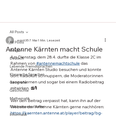
All Posts
egn635
7. Mai
1 Min. Lesezeit
All Posts
Antenne Kärnten macht Schule
Religion
Am Dienstag, dem 28.4. durfte die Klasse 2C im 
Deutsch
Rahmen von 
#antennemachtschule
 das 
Lebende Fremdsprachen
Antenne Kärnten Studio besuchen und konnte 
Klassische Sprachen
dort Radioluft schnuppern, die Moderator:innen 
kennenlernen und sogar bei einem Radiobeitrag 
Geografie
mitwirken. 📻🎙️
Geschichte
Mathematik
Wer den Beitrag verpasst hat, kann ihn auf der 
Naturwissenschaften
Website der Antenne Kärnten gerne nachhören: 
https://kaernten.antenne.at/player/beitrag/bg-
Informatik