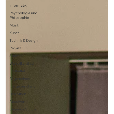
Informatik
Psychologie und
Philosophie
Musik
Kunst
Technik & Design
Projekt
Sport
Wahlpflichtfach
Ersthelfer
Allgemeines
Freigegenstand
Bibliothek
AbsolventInnen
Gesunde Schule