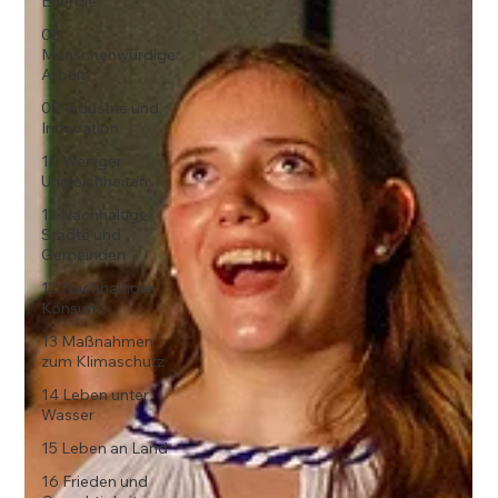
Energie
08
Menschenwürdige
Arbeit
09 Industrie und
Innovation
10 Weniger
Ungleichheiten
11 Nachhaltige
Städte und
Gemeinden
12 Nachhaltiger
Konsum
13 Maßnahmen
zum Klimaschutz
14 Leben unter
Wasser
15 Leben an Land
16 Frieden und