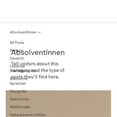
AbsolventInnen
All Posts
AbsolventInnen
Religion
Deutsch
Tell visitors about this
Lebende
category and the type of
Fremdsprachen
posts they’ll find here.
Klassische
Sprachen
Geografie
Geschichte
Mathematik
Naturwissenschaften