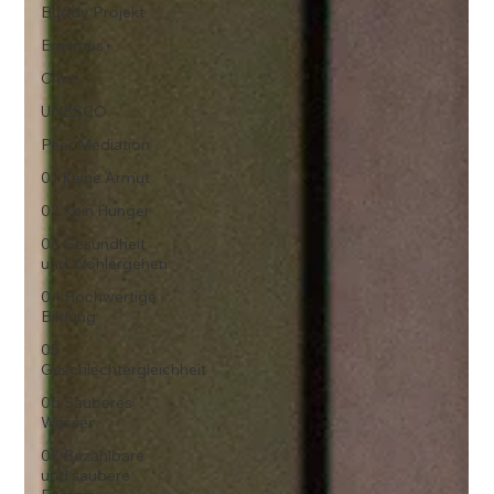
Buddy Projekt
Erasmus+
Chor
UNESCO
Peer Mediation
01 Keine Armut
02 Kein Hunger
03 Gesundheit
und Wohlergehen
04 Hochwertige
Bildung
05
Geschlechtergleichheit
06 Sauberes
Wasser
07 Bezahlbare
und saubere