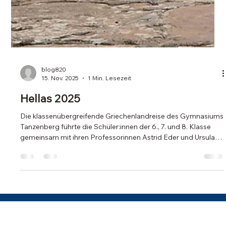
blog820
15. Nov. 2025
1 Min. Lesezeit
Hellas 2025
Die klassenübergreifende Griechenlandreise des Gymnasiums
Tanzenberg führte die Schüler:innen der 6., 7. und 8. Klasse
gemeinsam mit ihren Professorinnen Astrid Eder und Ursula
Schöffmann auf eine eindrucksvolle Tour durch die Welt der
Antike. Dank der hervorragenden Organisation von Frau
Professor Eder und der großzügigen Unterstützung durch die
Firma Billa (Filiale Lastenstraße, Sankt Veit), die für reichlich
Verpflegung sorgten, verlief die Reise reibungslos. Neben
spanne