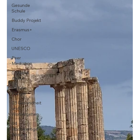
Gesunde
Schule
Buddy Projekt
Erasmus+
Chor
UNESCO
Peer
Mediation
01 Keine
Armut
02 Kein
Hunger
03 Gesundheit
und
Wohlergehen
04
Hochwertige
Bildung