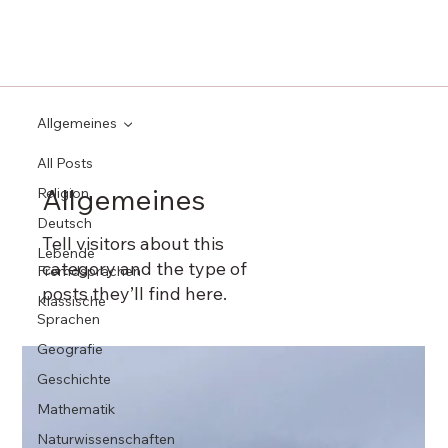
Allgemeines
All Posts
Allgemeines
Religion
Deutsch
Tell visitors about this
Lebende
category and the type of
Fremdsprachen
posts they’ll find here.
Klassische
Sprachen
Geografie
Geschichte
Mathematik
Naturwissenschaften