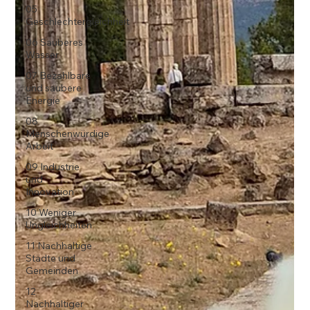
05
Geschlechtergleichheit
06 Sauberes
Wasser
07 Bezahlbare
und saubere
Energie
08
Menschenwürdige
Arbeit
09 Industrie
und
Innovation
10 Weniger
Ungleichheiten
11 Nachhaltige
Städte und
Gemeinden
12
Nachhaltiger