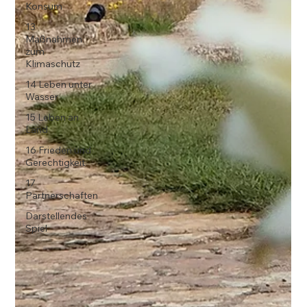
Konsum
13
Maßnahmen
zum
Klimaschutz
14 Leben unter
Wasser
15 Leben an
Land
16 Frieden und
Gerechtigkeit
17
Partnerschaften
Darstellendes
Spiel