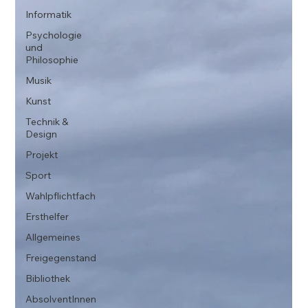
Informatik
Psychologie
und
Philosophie
Musik
Kunst
Technik &
Design
Projekt
Sport
Wahlpflichtfach
Ersthelfer
Allgemeines
Freigegenstand
Bibliothek
AbsolventInnen