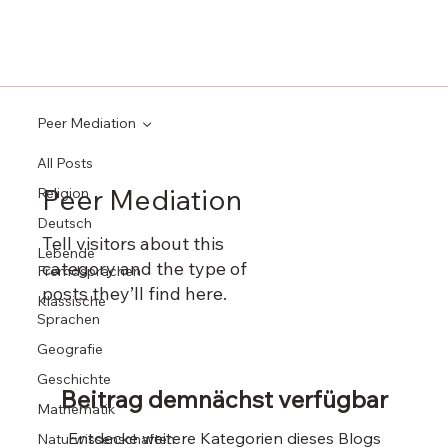
Peer Mediation
All Posts
Peer Mediation
Religion
Deutsch
Tell visitors about this
Lebende
category and the type of
Fremdsprachen
posts they’ll find here.
Klassische
Sprachen
Geografie
Geschichte
Beitrag demnächst verfügbar
Mathematik
Entdecke weitere Kategorien dieses Blogs
Naturwissenschaften