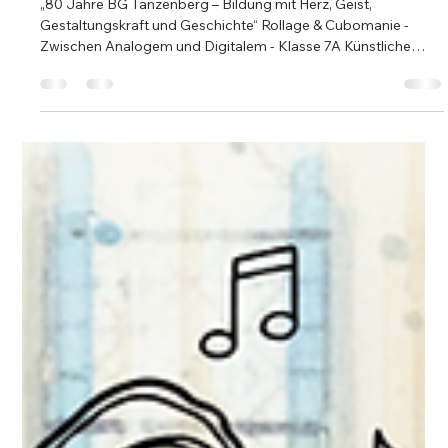
blog820
21. März
2 Min. Lesezeit
Ein projekteuropa-Kreativwettbewerb
des BMB unter dem Motto
„connect.create.care – Kunst, KI und
Schule zwischen Pixel, Pinsel und