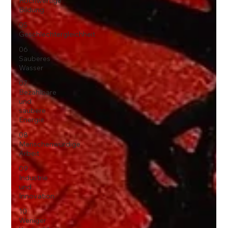
Hochwertige
Bildung
05
Geschlechtergleichheit
06
Sauberes
Wasser
07
Bezahlbare
und
saubere
Energie
08
Menschenwürdige
Arbeit
09
Industrie
und
Innovation
10
Weniger