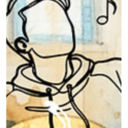
Poesie“- 7A Klasse, 80-Jahr-Jubiläum
BG Tanzenberg
„80 Jahre BG Tanzenberg – Bildung mit Herz, Geist,
Gestaltungskraft und Geschichte“ Rollage & Cubomanie -
Zwischen Analogem und Digitalem - Klasse 7A Künstliche
Intelligenz (KI) verändert unsere Lebenswelt und unsere
Lebensweise grundlegend. Die Veränderungen betreffen
nahezu alle Bereiche unseres Daseins - von der Arbeitswelt
über unsere Gesundheitsversorgung, Bildung und Kultur bis
hin zu unserem sozialen Miteinander . KI-Systeme, die
beispielsweise in den USA oder in