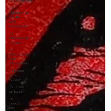
Ungleichheiten
11
Nachhaltige
Städte
und
Gemeinden
12
Nachhaltiger
Konsum
13
Maßnahmen
zum
Klimaschutz
14 Leben
unter
Wasser
15 Leben
an Land
16
Frieden
und