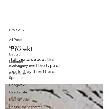
Projekt
All Posts
Projekt
Religion
Deutsch
Tell visitors about this
Lebende
category and the type of
Fremdsprachen
posts they’ll find here.
Klassische
Sprachen
Geografie
Geschichte
Mathematik
Naturwissenschaften