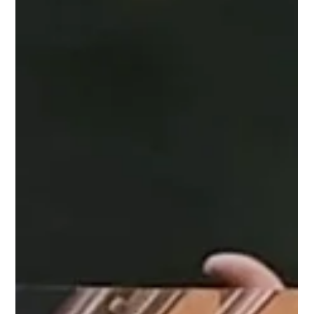
Gestaltungskraft und Geschichte“ KI-Impulse in künstlerischen
Drucktechniken Die Schüler:innen der Klassen 8A und 8B
nutzten nach dem Vortrag von Géza Bálint und der
Vermittlung grundlegender digitaler Kompetenzen die
Künstliche Intelligenz (KI) gezielt als Werkzeug für kreative und
experimentelle Ideenfindung im Kunst- und
Gestaltungsunterricht. Auf dieser Basis entw