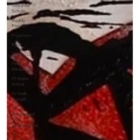
Gesunde
Schule
Buddy
Projekt
Erasmus+
Chor
UNESCO
Peer
Mediation
01 Keine
Armut
02 Kein
Hunger
03
Gesundheit
und
Wohlergehen
04