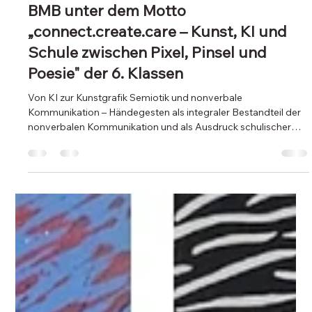
blog820
15. Juni
1 Min. Lesezeit
„Gesten des Miteinanders“ – Ein
projekteuropa-Kreativwettbewerb des
BMB unter dem Motto
„connect.create.care – Kunst, KI und
Schule zwischen Pixel, Pinsel und
Poesie" der 6. Klassen
Von KI zur Kunstgrafik Semiotik und nonverbale
Kommunikation – Händegesten als integraler Bestandteil der
nonverbalen Kommunikation und als Ausdruck schulischer
Werte Anlässlich des 80-Jahr-Jubiläums des BG Tanzenberg
entstanden im Kunst- und Gestaltungsunterricht der 6.
Klassen grafische Arbeiten, die zentrale Werte der
Schulgemeinschaft thematisieren. Aus digitalen Impulsen