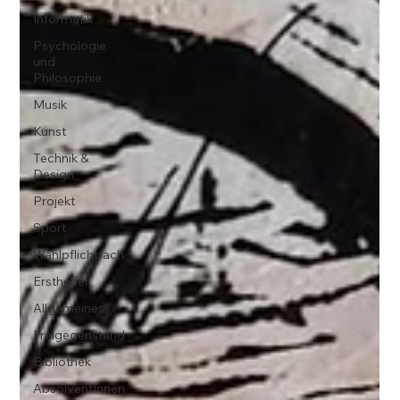
Informatik
Psychologie
und
Philosophie
Musik
Kunst
Technik &
Design
Projekt
Sport
Wahlpflichtfach
Ersthelfer
Allgemeines
Freigegenstand
Bibliothek
AbsolventInnen