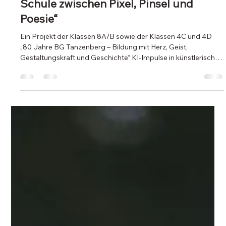
blog820
22. Apr.
3 Min. Lesezeit
Ein UNESCO- und zugleich ein
projekteuropa-Kreativwettbewerb des
BMB unter dem Motto
„connect.create.care – Kunst, KI und
Schule zwischen Pixel, Pinsel und
Poesie“
Ein Projekt der Klassen 8A/B sowie der Klassen 4C und 4D
„80 Jahre BG Tanzenberg – Bildung mit Herz, Geist,